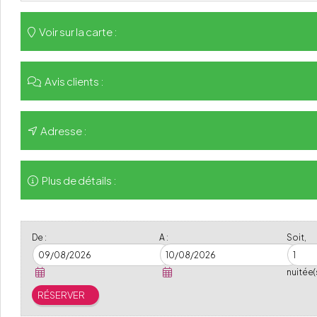
Voir sur la carte :
Avis clients :
Adresse :
Plus de détails :
De :
A :
Soit,
nuitée(