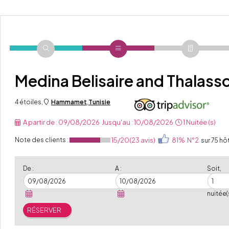
Medina Belisaire and Thalass
4 étoiles
,
Hammamet
,
Tunisie
A partir de :
09/08/2026
Jusqu'au :
10/08/2026
1 Nuitée (s)
15/20
(23 avis)
81%
N°2
Note des clients :
sur 75 h
De :
A :
Soit,
nuitée(