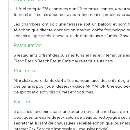
L'hôtel compte 276 chambres dont 19 communicantes, 4 pour hand
fumeur) et 12 suites décorées avec raffinement et propices au cal
Les chambres ont soit une terrasse soit un balcon et sont t
téléphonique directe, connection internet, coffre fort, baignoire 
séchoir à linge, sèche cheveux, et de détecteurs de fumée. 2 asc
Restauration:
3 restaurants offrant des cuisines tunisiennes et internationale
Piano Bar, un Beach Bar,un Café Maure et plusieurs bars .
Pour enfant:
Mini club pour enfants de 4 à 12 ans, nourritures des enfants grat
des terrains pour jouer, des jeux vidéos ANIMATION: Une équip
de sports et d'activités diurnes et nocturnes.
Facilités:
3 piscines (une principale, une pour enfants et une d'eau de mer
boutiques, une salle de jeux, salon de beauté, nettoyage à sec et
secrétariat, luisant de chaussures, réveil téléphonique, business
internet, Fax, Service d’impression, Limousine privée)